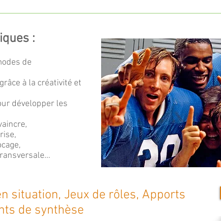
ques :
modes de
grâce à la créativité et
pour développer les
vaincre,
rise,
ocage,
transversale…
 situation, Jeux de rôles, Apports
nts de synthèse